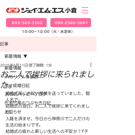
093-383-3508
090-2586-3861
10:00～18:00（火・水定休）
記事
新着情報
2015年6月11日
読了時間: 1分
新着情報
お二人で挨拶に来られまし
JMSリアル体験談
た。
幸せ成婚日記
結婚式場にお祝い電報を送っていました、個
JMSのハッピーブログ
人名で。
代表竹尾のつぶやき日記
結婚式の翌日、お二人で挨拶に来てくれまし
お知らせ
た。
入籍を済ませ、今日から神奈川で二人だけの
生活の始まりです。
結婚式の疲れと新しい生活への不安か？Y子