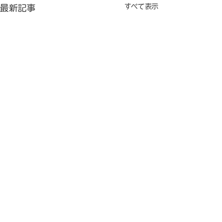
すべて表示
最新記事
Ｋ子さんからの結婚式の
４年目にＫ子さ
お知らせ
くゴールイン