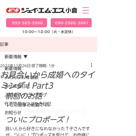
093-383-3508
090-2586-3861
10:00～18:00（火・水定休）
記事
新着情報
2022年11月26日
読了時間: 1分
新着情報
お見合いから成婚へのタイ
JMSリアル体験談
ミング！Part3
幸せ成婚日記
前回のお話
JMSのハッピーブログ
代表竹尾のつぶやき日記
↓この記事の続編です。
お見合いから成婚退会へのタイミング！②
お知らせ
ついにプロポーズ！
良い人から好きになれなかったＴ子さんです
が、ついに！プロポーズを受けて、お母様に