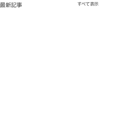
すべて表示
最新記事
Ｋ子さんからの結婚式の
４年目にＫ子さ
お知らせ
くゴールイン