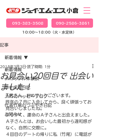
093-383-3508
090-2586-3861
10:00～18:00（火・水定休）
記事
新着情報
2018年3月3日
読了時間: 1分
新着情報
お見合い20回目で 出会い
JMSリアル体験談
ました！
幸せ成婚日記
T男さん、おめでとうございます。
JMSのハッピーブログ
昨年の７月に入会してから、良く頑張ってお
代表竹尾のつぶやき日記
見合いしましたね。
お知らせ
ようやく、運命のＡ子さんと出会えました。
Ａ子さんとは、お会いした最初から違和感が
なく、自然に交際に。
４回目のデートの帰りに私（竹尾）に電話が