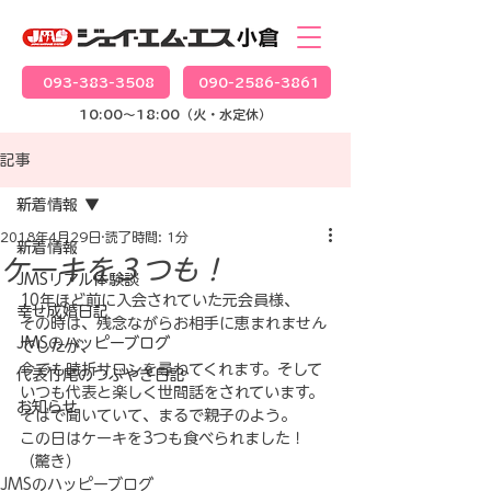
093-383-3508
090-2586-3861
10:00～18:00（火・水定休）
記事
新着情報
2018年4月29日
読了時間: 1分
新着情報
ケーキを３つも！
JMSリアル体験談
10年ほど前に入会されていた元会員様、
幸せ成婚日記
その時は、残念ながらお相手に恵まれません
JMSのハッピーブログ
でしたが、
今でも時折サロンを尋ねてくれます。そして
代表竹尾のつぶやき日記
いつも代表と楽しく世間話をされています。
お知らせ
そばで聞いていて、まるで親子のよう。
この日はケーキを3つも食べられました！
（驚き）
JMSのハッピーブログ