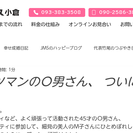
093-383-3508
090-2586-3
までの流れ
料金の仕組み
オンラインお見合い
お問
幸せ成婚日記
JMSのハッピーブログ
代表竹尾のつぶやき
間: 1分
ツマンのＯ男さん、 つい
。
ィなど、よく頑張って活動された45才のＯ男さん、
ティに参加して、細見の美人のＭ子さんにひとめぼれし