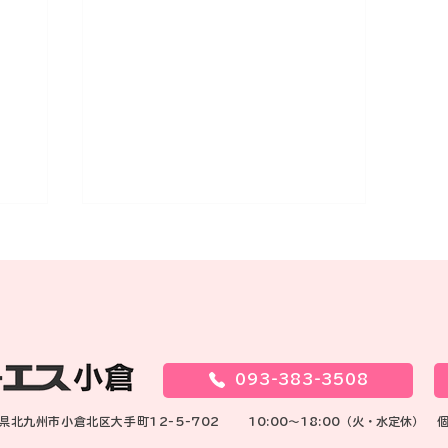
久しぶりに来店のM子さん
ん
<p>お相手選びの相談かと思い
て
きや、お仕事の悩みでした！ 院
ら
卒でお仕事バリバリ頑張ってる
よう
M子さん 又又、昇格してしまい
093-383-3508
着
ました。 派遣の女性からの嫌が
し
らせ、そんなことは気にしない
岡県北九州市小倉北区大手町12-5-702
10:00～18:00（火・水定休）
築マ
で！ 出る釘は打たれるのよ！ 私