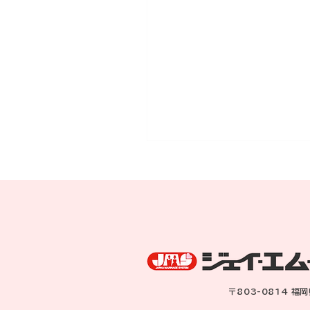
8月に成婚されたK子さん
<p>８月に成婚されたK子さ
が、新婚旅行のお土産を持っ
サロンの入り口から入って来
れました。 少し細くなった
に思えましたが、若妻の落ち
きと、美しさが伝わってきま
〒803-0814 福
た！ 新婚生活のスタート 新