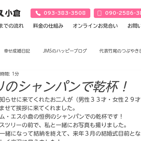
093-383-3508
090-2586-3
までの流れ
料金の仕組み
オンラインお見合い
お問
幸せ成婚日記
JMSのハッピーブログ
代表竹尾のつぶやき
時間: 1分
りのシャンパンで乾杯！
知らせに来てくれたお二人が（男性３３才・女性２９才
ませて挨拶に来てくれました。
ム・エス小倉の恒例のシャンパンでの乾杯です！
スツリーの前で、私と一緒にお写真も撮りました。
一緒になって結納を終えて、来年３月の結婚式目前とな