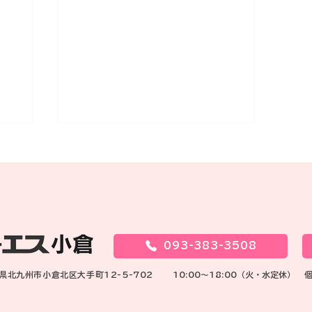
Ｋ子さんからの結婚式のお知
らせ
<p>去年、3歳年下のイケメン
と成婚されましたＫ子さんが 結
婚式を挙げました！ お写真が送
093-383-3508
って来ました。 一段と綺麗にな
岡県北九州市小倉北区大手町12-5-702
ったＫ子さんの花嫁姿 嬉しくて
10:00～18:00（火・水定休）
涙が出てしまった、竹尾です！
しっかり者のＫ子さんですか