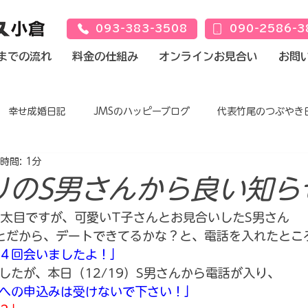
093-383-3508
090-2586-3
までの流れ
料金の仕組み
オンラインお見合い
お問
幸せ成婚日記
JMSのハッピーブログ
代表竹尾のつぶやき
時間: 1分
りのS男さんから良い知ら
っと太目ですが、可愛いT子さんとお見合いしたS男さん
とだから、デートできてるかな？と、電話を入れたとこ
４回会いましたよ！」
したが、本日（12/19）S男さんから電話が入り、
への申込みは受けないで下さい！」