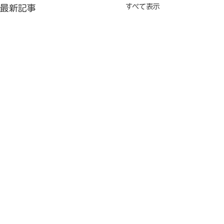
すべて表示
最新記事
久しぶりに来店のM子さ
１０ｋｇ スマ
ん
ったＦ男さん