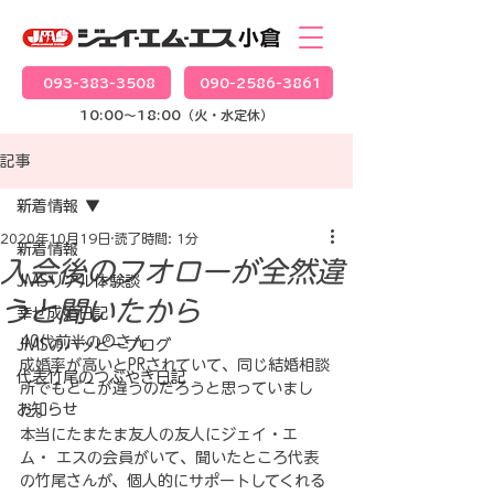
093-383-3508
090-2586-3861
10:00～18:00（火・水定休）
記事
新着情報
2020年10月19日
読了時間: 1分
新着情報
入会後のフオローが全然違
JMSリアル体験談
うと聞いたから
幸せ成婚日記
40代前半のOさん
JMSのハッピーブログ
成婚率が高いとPRされていて、同じ結婚相談
代表竹尾のつぶやき日記
所でもどこが違うのだろうと思っていまし
お知らせ
た。
本当にたまたま友人の友人にジェイ・エ
ム・ エスの会員がいて、聞いたところ代表
の竹尾さんが、個人的にサポートしてくれる