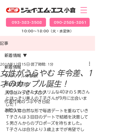
093-383-3508
090-2586-3861
10:00～18:00（火・水定休）
記事
新着情報
2018年12月15日
読了時間: 1分
新着情報
女性がうらやむ 年令差、1
JMSリアル体験談
才のカップル誕生！
幸せ成婚日記
マラソンできたえたスリムな40才のＳ男さん
JMSのハッピーブログ
とほっそり美人のＴ子さんが9月に出会いま
代表竹尾のつぶやき日記
した！
お知らせ
お二人は自然な形で毎週デートを重ねていき
Ｔ子さんは３回目のデートで結婚を決意して
Ｓ男さんからのプロポーズを待ちました。
Ｔ子さんは自分より３歳上までが希望でし