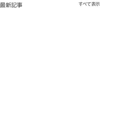
すべて表示
最新記事
Ｋ子さんからの結婚式の
４年目にＫ子さ
お知らせ
くゴールイン