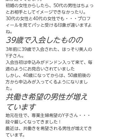
初婚の女性からしたら、50代の男性はちょっ
とお相手としてイメージできなかったり。
30代の女性と40代の女性でも・・・プロフ
ィールを見てパッと受ける印象が違いますよ
ね。
39歳で入会したものの
3年前に39歳で入会された、ほっそり美人の
Y子さん。
入会当初は申込みがドンドン入って来て、毎
週のようにお見合いされていました
しかし、40歳になってからは、50歳前後の
方から申込みが入ってくるようになりまし
た。
共働き希望の男性が増え
ています
地元在住で、専業主婦希望のY子さん・・・
段々厳しくなってきました！
最近は、共働きを希望される男性が増えてき
ています。