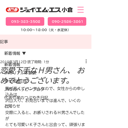
093-383-3508
090-2586-3861
10:00～18:00（火・水定休）
記事
新着情報
2019年3月12日
読了時間: 1分
新着情報
恋愛下手なＨ男さん、 お
JMSリアル体験談
めでとうございます。
幸せ成婚日記
背が高くてハンサムなので、女性からの申し
JMSのハッピーブログ
込みは
代表竹尾のつぶやき日記
沢山入り、お見合いまでは進んで、いくの
お知らせ
に！
交際に入ると、お断りされるＨ男さんでした
が
とても可愛いＫ子さんと出会って、頑張りま