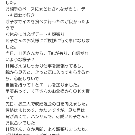
した。
お相手のペースにまどわされながらも、デー
トを重ねて行き
呼子までイカを食べに行ったのが良かったよ
うで
お休みには必ずデートを頑張り
Ｋ子さんのお父様にご挨拶に行く事になりま
した。
当日、Ｈ男さんから、Telが有り、自信がな
いような様子？
Ｈ男さんはしっかり仕事を頑張ってるし、
親から見ると、きっと気に入ってもらえるか
ら、心配しないで

自信を持って！とエールを送りました。
甲斐あって、Ｋ子さんのお父様からＯＫを貰
って！
先日、お二人で成婚退会の日を向えました。
性格はまじめで、かたいですが、見た目は
背が高くて、ハンサムで、可愛いＫ子さんと
お似合いでした！
Ｈ男さん、８か月間、よく頑張りましたね。