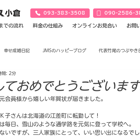
093-383-3508
090-2586-3
までの流れ
料金の仕組み
オンラインお見合い
お問
幸せ成婚日記
JMSのハッピーブログ
代表竹尾のつぶやき
間: 2分
しておめでとうございます
元会員様から嬉しい年賀状が届きました。
Ｋ子さんは北海道の江差町に転勤して！
は毎日、雪山のような通学路を元気に登って学校へ。
ないですが、三人家族にとって、いい思い出になるでし