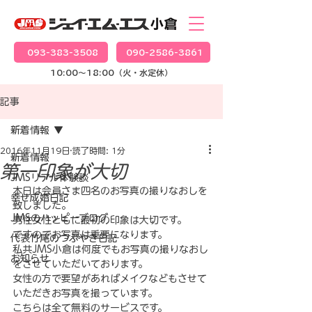
093-383-3508
090-2586-3861
10:00～18:00（火・水定休）
記事
新着情報
2016年11月19日
読了時間: 1分
新着情報
第一印象が大切
JMSリアル体験談
本日は会員さま四名のお写真の撮りなおしを
幸せ成婚日記
致しました。
JMSのハッピーブログ
男性女性ともに最初の印象は大切です。
ですのでお写真は重要になります。
代表竹尾のつぶやき日記
私共JMS小倉は何度でもお写真の撮りなおし
お知らせ
をさせていただいております。
女性の方で要望があればメイクなどもさせて
いただきお写真を撮っています。
こちらは全て無料のサービスです。