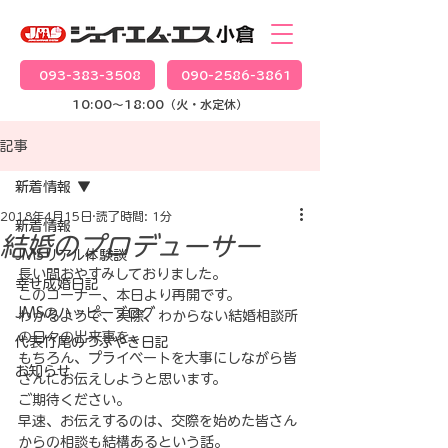
093-383-3508
090-2586-3861
10:00～18:00（火・水定休）
記事
新着情報
2018年4月15日
読了時間: 1分
新着情報
結婚のプロデューサー
JMSリアル体験談
長い間おやすみしておりました。

幸せ成婚日記
このコーナー、本日より再開です。
JMSのハッピーブログ
わかるようで、実際、わからない結婚相談所
の日々の出来事を、
代表竹尾のつぶやき日記
もちろん、プライベートを大事にしながら皆
お知らせ
さんにお伝えしようと思います。
ご期待ください。
早速、お伝えするのは、交際を始めた皆さん
からの相談も結構あるという話。