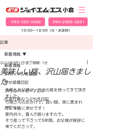
093-383-3508
090-2586-3861
10:00～18:00（火・水定休）
記事
新着情報
2022年8月1日
読了時間: 1分
新着情報
美味しい桃、沢山届きまし
JMSリアル体験談
た
幸せ成婚日記
今年もお父様が、沢山の桃を持ってきて頂き
JMSのハッピーブログ
ました。

代表竹尾のつぶやき日記
竹尾さんのおかげで、良い嫁、孫に恵まれ
お知らせ
て、本当に幸せです！

家内共々、喜んで居りますので。

そう言って下さって6年間、お父様が挨拶に
来てくださって、
