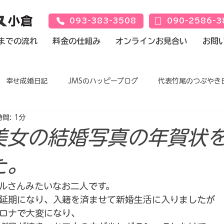
093-383-3508
090-2586-3
までの流れ
料金の仕組み
オンラインお見合い
お問
幸せ成婚日記
JMSのハッピーブログ
代表竹尾のつぶやき
間: 1分
美女の結婚写真の年賀状
た。
ルさんみたいなお二人です。
延期になり、入籍を済ませて新婚生活に入りましたが
ロナで大変になり、