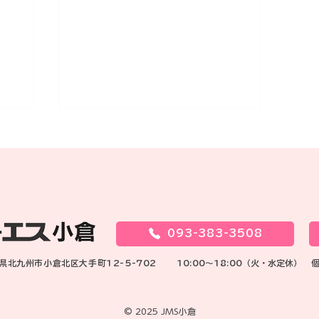
久しぶりに来店のM子さん
ん
<p>お相手選びの相談かと思い
て
きや、お仕事の悩みでした！ 院
ら
卒でお仕事バリバリ頑張ってる
よう
M子さん 又又、昇格してしまい
093-383-3508
着
ました。 派遣の女性からの嫌が
し
らせ、そんなことは気にしない
岡県北九州市小倉北区大手町12-5-702
10:00～18:00（火・水定休）
築マ
で！ 出る釘は打たれるのよ！ 私
にグチを言って、す &hellip;
<a href="https://jms-
© 2025 JMS小倉