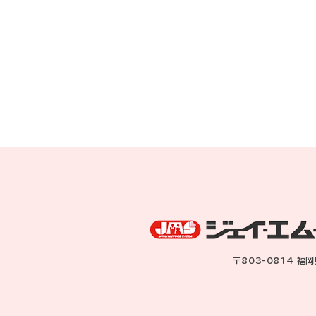
8月に成婚されたK子さん
<p>８月に成婚されたK子さ
が、新婚旅行のお土産を持っ
サロンの入り口から入って来
れました。 少し細くなった
に思えましたが、若妻の落ち
きと、美しさが伝わってきま
〒803-0814 福
た！ 新婚生活のスタート 新
イホームの購入も決まり
&hellip; <a