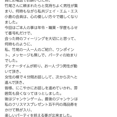
員にお電話でお願いした所、
竹尾さんに頼まれたらと気持ちよく男性が集
まり、何時もながら私共ジェイ・エム・エス
小倉の会員は、心の優しい方々で嬉しくなり
ました。
今回はご本人の事は年令・職業・学歴もふせ
て番号札だけで、
会った時のフィーリングを大切にと思って、
何時ものように、
私、竹尾の一人一人のご紹介、ワンポイン
ト、メッセージも無しで、パーティの始まり
でした。
ディナータイムが終り、お一人づつ男性が動
いて頂き、
女性の横で４分間お話しして、次から次へと
進んで頂き、
皆様、にこやかにお話しを進めていかれ、雰
囲気も良くなってほっとしました。
後はジャンケンゲーム、最後のジャンケンは
私のクリスマスプレゼント五千円の商品券を
かけて熱が入り、
楽しいパーティを終える事が出来ました。