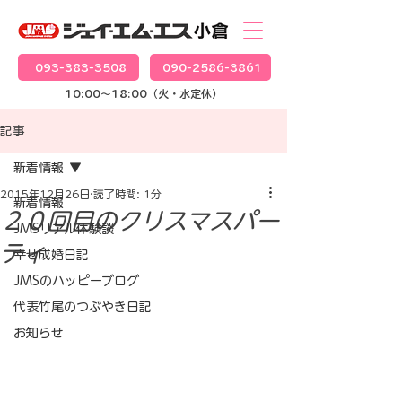
093-383-3508
090-2586-3861
10:00～18:00（火・水定休）
記事
新着情報
2015年12月26日
読了時間: 1分
新着情報
２０回目のクリスマスパー
JMSリアル体験談
ティ
幸せ成婚日記
JMSのハッピーブログ
代表竹尾のつぶやき日記
お知らせ