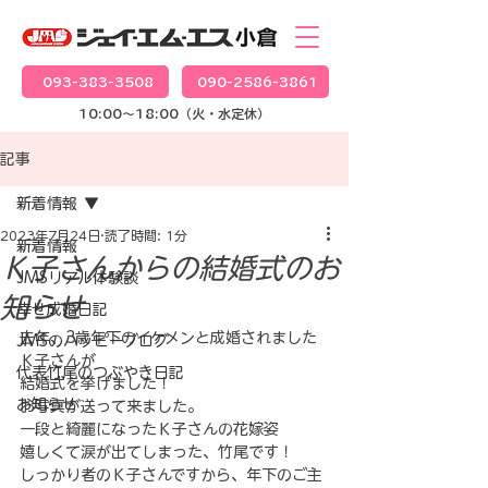
093-383-3508
090-2586-3861
10:00～18:00（火・水定休）
記事
新着情報
2023年7月24日
読了時間: 1分
新着情報
Ｋ子さんからの結婚式のお
JMSリアル体験談
知らせ
幸せ成婚日記
去年、3歳年下のイケメンと成婚されました
JMSのハッピーブログ
Ｋ子さんが
代表竹尾のつぶやき日記
結婚式を挙げました！
お知らせ
お写真が送って来ました。
一段と綺麗になったＫ子さんの花嫁姿
嬉しくて涙が出てしまった、竹尾です！
しっかり者のＫ子さんですから、年下のご主