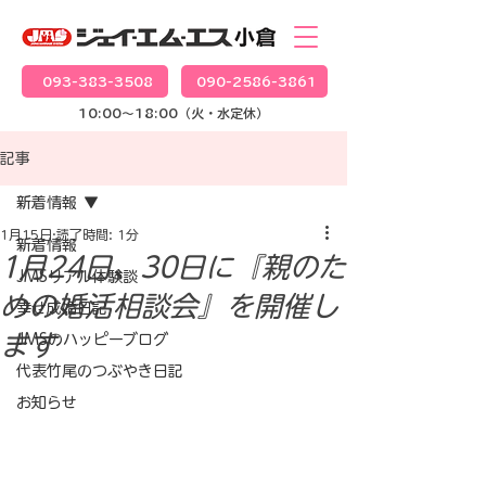
093-383-3508
090-2586-3861
10:00～18:00（火・水定休）
記事
新着情報
1月15日
読了時間: 1分
新着情報
1月24日、30日に『親のた
JMSリアル体験談
めの婚活相談会』を開催し
幸せ成婚日記
ます
JMSのハッピーブログ
代表竹尾のつぶやき日記
お知らせ