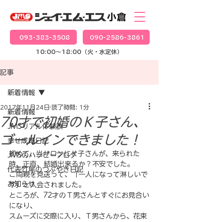
093-383-3508
090-2586-3861
10:00～18:00（火・水定休）
記事
新着情報
2017年11月24日
読了時間: 1分
新着情報
70才で初婚のＫ子さん、
JMSリアル体験談
ゴールインできました！
幸せ成婚日記
初めて、当サロンにＫ子さんが、来られた
JMSのハッピーブログ
時、正直、結婚出来るか？不安でした。
代表竹尾のつぶやき日記
ご両親を見送って、「一人になって淋しいで
お知らせ
す」と入会されました。
ところが、72才のＴ男さんとすぐにお見合い
になり、
スムーズに交際に入り、Ｔ男さんから、花束