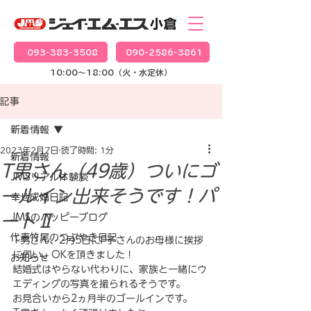
093-383-3508
090-2586-3861
10:00～18:00（火・水定休）
記事
新着情報
2023年2月7日
読了時間: 1分
新着情報
T男さん（49歳）ついにゴ
JMSリアル体験談
ールイン出来そうです！パ
幸せ成婚日記
ートⅡ
JMSのハッピーブログ
代表竹尾のつぶやき日記
T男さん、2月5日にF子さんのお母様に挨拶
に伺い、OKを頂きました！
お知らせ
結婚式はやらない代わりに、家族と一緒にウ
エディングの写真を撮られるそうです。
お見合いから2ヵ月半のゴールインです。